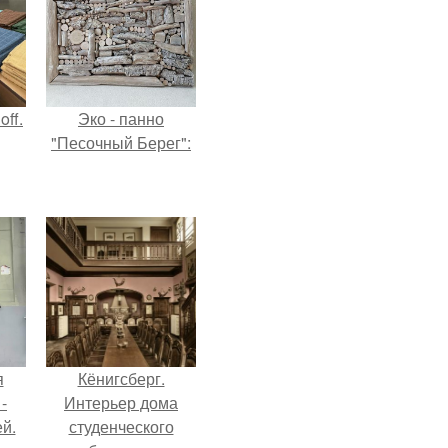
ff.
Эко - панно
"Песочный Берег":
я
Кёнигсберг.
-
Интерьер дома
й.
студенческого