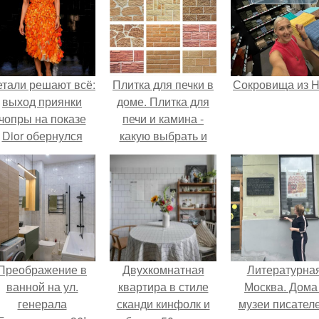
етали решают всё:
Плитка для печки в
Сокровища из Ho
выход приянки
доме. Плитка для
чопры на показе
печи и камина -
Dior обернулся
какую выбрать и
шквалом критики
какой лучше
из-за небрежного
обложить печь в
пошива.
доме.
Преображение в
Двухкомнатная
Литературна
ванной на ул.
квартира в стиле
Москва. Дома 
генерала
сканди кинфолк и
музеи писателе