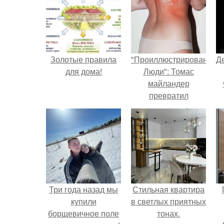
Золотые правила
"Проиллюстрированные
Д
для дома!
Люди": Томас
майландер
превратил
солнечные ожоги в
арт - объект.
Три года назад мы
Стильная квартира
купили
в светлых приятных
борщевичное поле
тонах.