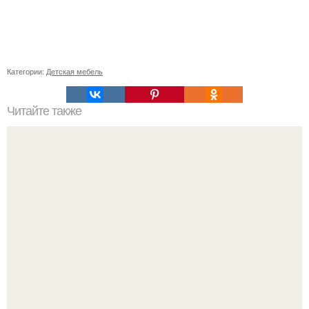
Категории:
Детская мебель
Читайте также
Прямой диван или угловой. Угловой диван или прямой
все за и против.