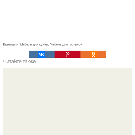
Категории:
Мебель для кухни
,
Мебель для гостиной
Читайте также
Васту по цветам. Секреты васту: цветовая гамма для
комнат.