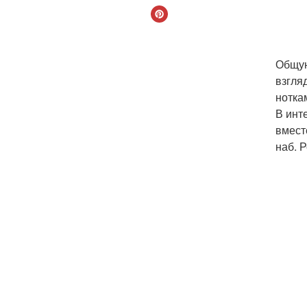
Общую
взгля
нотка
В инт
вмест
наб. Р