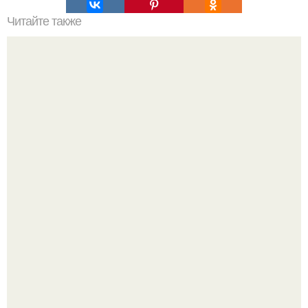
Читайте также
Как приготовить гипс для заливки форм. Как разводить
гипс: Все о приготовлении идеального раствора
Уютная светлая квартира в лучах солнца.