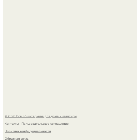
Невеста без права выбора: как показ Samuel Cirnansck
2012 года превратил подиум в манифест против
принуждения.
Сокровища из Hoff.
© 2026 Всё об интерьере для дома и квартиры
Контакты
Пользовательское соглашение
Политика конфидециальности
Обратная связь