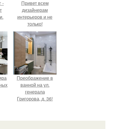
 -
Привет всем
т
дизайнерам
и.
интерьеров и не
только!
ира
Преображение в
тных
ванной на ул.
генерала
Григорова, д. 36!