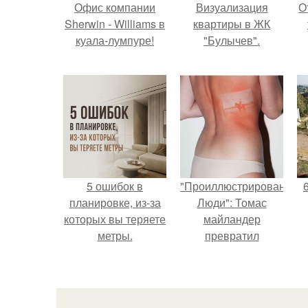
Офис компании
Визуализация
О
Sherwin - Williams в
квартиры в ЖК
куала-лумпуре!
"Булычев".
5 ошибок в
"Проиллюстрированные
планировке, из-за
Люди": Томас
которых вы теряете
майландер
метры.
превратил
солнечные ожоги в
арт - объект.