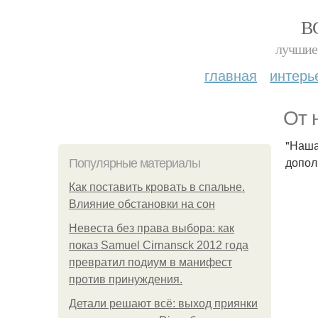
В
лучшие 
главная
интерь
От 
"Наша
допол
Популярные материалы
Как поставить кровать в спальне.
Влияние обстановки на сон
Невеста без права выбора: как
показ Samuel Cirnansck 2012 года
превратил подиум в манифест
против принуждения.
Детали решают всё: выход приянки