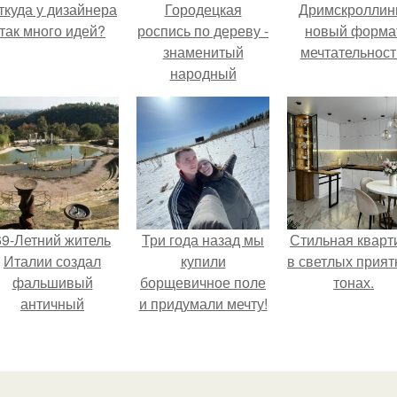
ткуда у дизайнера
Городецкая
Дримскроллинг
так много идей?
роспись по дереву -
новый форма
знаменитый
мечтательност
народный
промысел
нижегородского
края.
69-Летний житель
Три года назад мы
Стильная кварт
Италии создал
купили
в светлых прия
фальшивый
борщевичное поле
тонах.
античный
и придумали мечту!
амфитеатр и
долгое время
успешно выдавал
его за настоящее