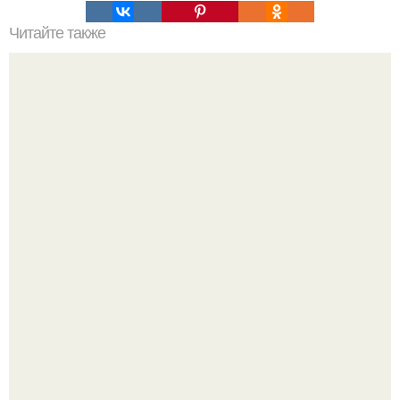
Читайте также
Резьба по дереву в стиле барокко. Резьба по дереву:
стилистические направления и характерные узоры.
Разноцветная керамическая плитка как украшение