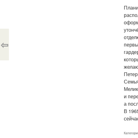
Плани
распо
оформ
утонч
отдел
⇦
первы
гарде
котор
желаю
Петер
Семья
Мелик
и пер
а пос
В 196
сейча
Категори