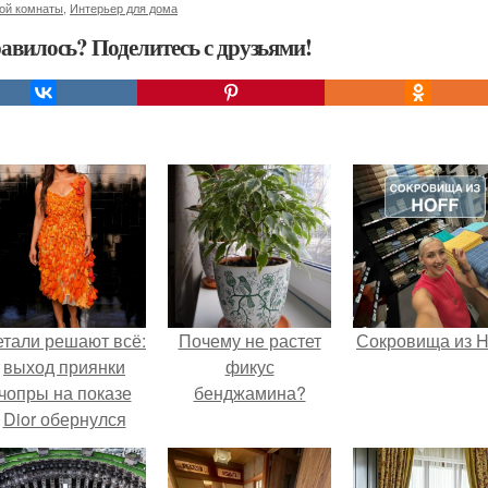
ной комнаты
,
Интерьер для дома
авилось? Поделитесь с друзьями!
етали решают всё:
Почему не растет
Сокровища из Ho
выход приянки
фикус
чопры на показе
бенджамина?
Dior обернулся
шквалом критики
из-за небрежного