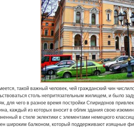
умеется, такой важный человек, чей гражданский чин числилс
ьствоваться столь непритязательным жилищем, и было зад
як, для чего в разное время постройки Спиридонов привле
ина, каждый из которых вносит в облик здания свою изюминк
ненный в стиле эклектики с элементами немецкого классици
ен широким балконом, который поддерживают изящные фиг