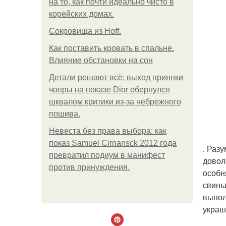
на то, как почти идеально чисто в
корейских домах.
Сокровища из Hoff.
Как поставить кровать в спальне.
Влияние обстановки на сон
Детали решают всё: выход приянки
чопры на показе Dior обернулся
шквалом критики из-за небрежного
пошива.
Невеста без права выбора: как
показ Samuel Cirnansck 2012 года
. Раз
превратил подиум в манифест
довол
против принуждения.
особн
свинь
выпол
украш