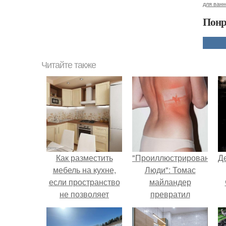
для ван
Понр
Читайте также
Как разместить
"Проиллюстрированные
Д
мебель на кухне,
Люди": Томас
если пространство
майландер
не позволяет
превратил
воплотить самые
солнечные ожоги в
интересные идеи?
арт - объект.