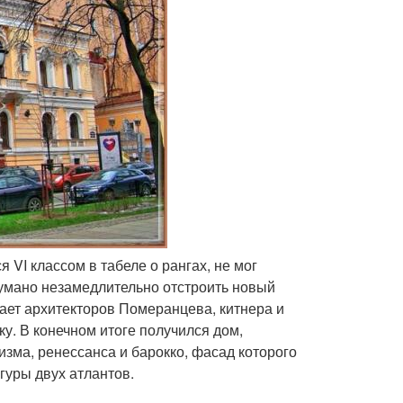
я VI классом в табеле о рангах, не мог
умано незамедлительно отстроить новый
кает архитекторов Померанцева, китнера и
у. В конечном итоге получился дом,
зма, ренессанса и барокко, фасад которого
уры двух атлантов.