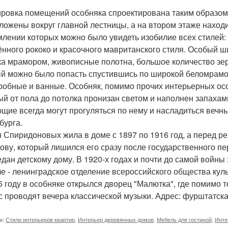
ровка помещений особняка спроектирована таким образом,
ложены вокруг главной лестницы, а на втором этаже нахо
лении которых можно было увидеть изобилие всех стилей: 
ённого рококо и красочного мавританского стиля. Особый 
ка мрамором, живописные полотна, большое количество зер
й можно было попасть спустившись по широкой беломрамор
робные и ванные. Особняк, помимо прочих интерьерных ос
ый от пола до потолка пронизан светом и наполнен запахами
щие всегда могут прогуляться по нему и насладиться вечн
бурга.
 Спиридоновых жила в доме с 1897 по 1916 год, а перед р
ову, который лишился его сразу после государственного п
едан детскому дому. В 1920-х годах и почти до самой войны
ле - ленинградское отделение всероссийского общества кул
5 году в особняке открылся дворец "Малютка", где помимо
с проводят вечера классической музыки. Адрес: фурштатска
и:
Стили интерьеров квартир
,
Интерьер деревянных домов
,
Мебель для гостиной
,
Инте