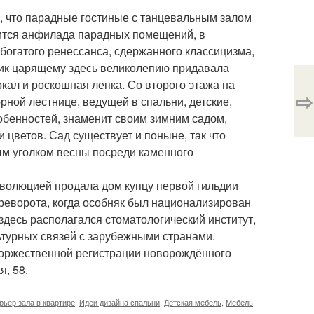
 что парадные гостиные с танцевальным залом
дится анфилада парадных помещений, в
богатого ренессанса, сдержанного классицизма,
шик царящему здесь великолепию придавала
кал и роскошная лепка. Со второго этажа на
⇨
ной лестнице, ведущей в спальни, детские,
обенностей, знаменит своим зимним садом,
 цветов. Сад существует и поныне, так что
ым уголком весны посреди каменного
еволюцией продала дом купцу первой гильдии
ереворота, когда особняк был национализирован
 здесь располагался стоматологический институт,
ьтурных связей с зарубежными странами.
 торжественной регистрации новорождённого
я, 58.
рьер зала в квартире
,
Идеи дизайна спальни
,
Детская мебель
,
Мебель