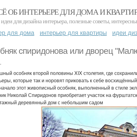
СЁ ОБ ИНТЕРЬЕРЕ ДЛЯ ДОМА И КВАРТИ
идеи для дизайна интерьера, полезные советы, интересны
ер для дома
интерьер для квартиры
идеи ди
бняк спиридонова или дворец "Малю
.
шный особняк второй половины XIX столетия, где сохранил
ьеры, которые так и норовят приковать к себе восхищённый
начало этот живописный особняк, выполненный в стиле экле
ник Николай Спиридонов приобретает участок на фурштатс
тажный деревянный дом с небольшим садом