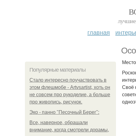
В
лучшие 
главная
интерь
Осо
Место
Популярные материалы
Роско
интер
Стало интересно поучаствовать в
Своё 
этом флешмобе - Artvsartist, хоть он
совет
не совсем про рукоделие, а больше
одноэ
про живопись, рисунок.
Эко - панно "Песочный Берег":
Все, наверное, обращали
внимание, когда смотрели дорамы,