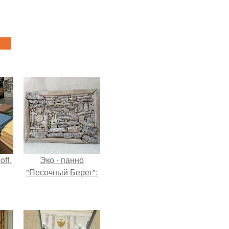
ff.
Эко - панно
"Песочный Берег":