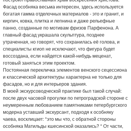
Фасад особняка весьма интересен, здесь используется
богатая гамма отделочных материалов - это и гранит, и
кирпич, ковка, плитка и лепнина и даже рельефные
панно, созданные по мотивам фризов Парфенона. А
главный фасад украшала скульптура, позднее
утраченная, но говорят, что сохранилась её голова, и
специалисты кгиоп не исключают, что фигура будет
воссоздана, если найдется какой-нибудь меценат,
готовый заняться этим проектом.
Постоянная перекличка элементов венского сецессиона
и классической архитектуры характерна не только для
фасадов, но и для интерьеров здания.
В моей экскурсоводческой практике был такой случай:
после двух часовой прогулки по петроградской стороне с
неумеренным любованием памятниками петербургского
модерна уставший экскурсант, подходя к особняку
чаева, восклицает: "это мы что, с обратной стороны
особняка Матильды кшесинской оказались? " От части,