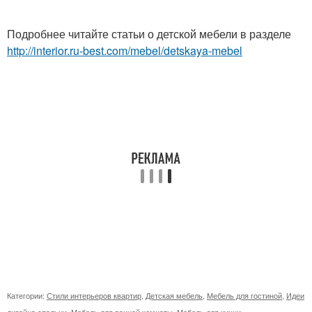
Подробнее читайте статьи о детской мебели в разделе
http://interior.ru-best.com/mebel/detskaya-mebel
Категории:
Стили интерьеров квартир
,
Детская мебель
,
Мебель для гостиной
,
Идеи
дизайна спальни
,
Мебель для ванной комнаты
,
Мебель для кухни