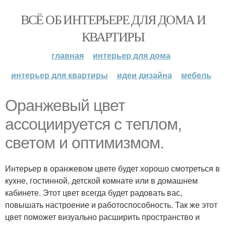
ВСЁ ОБ ИНТЕРЬЕРЕ ДЛЯ ДОМА И
КВАРТИРЫ
главная
интерьер для дома
интерьер для квартиры
идеи дизайна
мебель
Оранжевый цвет
ассоциируется с теплом,
светом и оптимизмом.
Интерьер в оранжевом цвете будет хорошо смотреться в
кухне, гостинной, детской комнате или в домашнем
кабинете. Этот цвет всегда будет радовать вас,
повышать настроение и работоспособность. Так же этот
цвет поможет визуально расширить пространство и