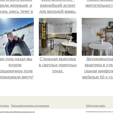
реди деревьев, и
важнейший аспект
мечтательност
изнь здесь течет в
для молодой мамы.
обственном ритме
- спокойно, без
пешки и лишнего
шума.
ри года назад мы
Стильная квартира
Двухкомнатна
купили
в светлых приятных
квартира в сти
орщевичное поле
тонах.
сканди кинфол
 придумали мечту!
мебелью 50-х го
в высотке на
котельническо
онтакты
Пользовательское соглашение
Обратная связь
олитика конфидециальности
Копирование разрешено при у