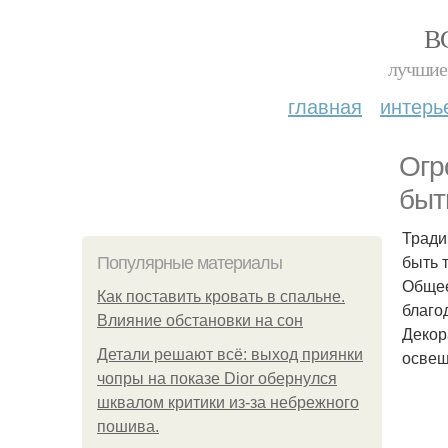
В
лучшие 
главная
интерь
Огр
быт
Тради
быть 
Популярные материалы
Общее
Как поставить кровать в спальне.
благо
Влияние обстановки на сон
Декор
Детали решают всё: выход приянки
освещ
чопры на показе Dior обернулся
шквалом критики из-за небрежного
пошива.