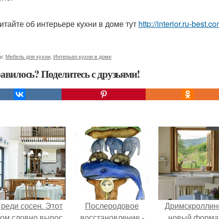
итайте об интерьере кухни в доме тут
http://interior.ru-best.
и:
Мебель для кухни
,
Интерьер кухни в доме
авилось? Поделитесь с друзьями!
реди сосен. Этот
Послеродовое
Дримскроллинг
ом словно вырос
восстановление -
новый форма