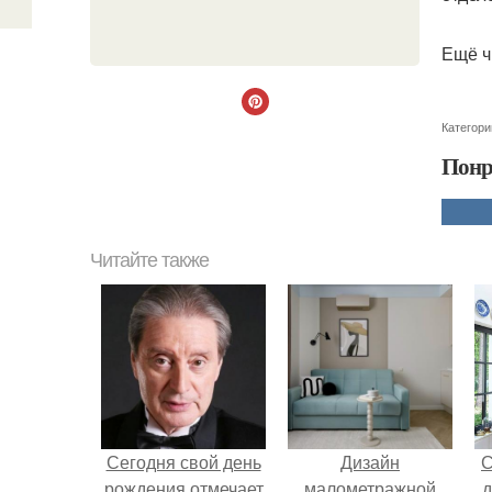
Ещё ч
Категори
Понр
Читайте также
Сегодня свой день
Дизайн
С
рождения отмечает
малометражной
д