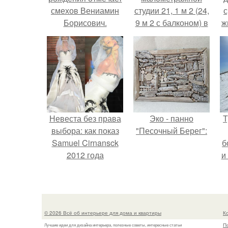
смехов Вениамин
студии 21, 1 м 2 (24,
с
Борисович.
9 м 2 с балконом) в
ж
Краснодаре.
с
с
Невеста без права
Эко - панно
Т
выбора: как показ
"Песочный Берег":
Samuel Cirnansck
б
2012 года
и
превратил подиум
в манифест против
принуждения.
© 2026 Всё об интерьере для дома и квартиры
К
П
Лучшие идеи для дизайна интерьера, полезные советы, интересные статьи