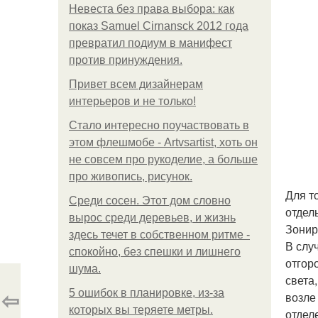
Невеста без права выбора: как
показ Samuel Cirnansck 2012 года
превратил подиум в манифест
против принуждения.
Привет всем дизайнерам
интерьеров и не только!
Стало интересно поучаствовать в
этом флешмобе - Artvsartist, хоть он
не совсем про рукоделие, а больше
про живопись, рисунок.
Для т
Среди сосен. Этот дом словно
отдел
вырос среди деревьев, и жизнь
Зонир
здесь течет в собственном ритме -
В слу
спокойно, без спешки и лишнего
отгор
шума.
света
⇦
5 ошибок в планировке, из-за
возле
которых вы теряете метры.
отдел