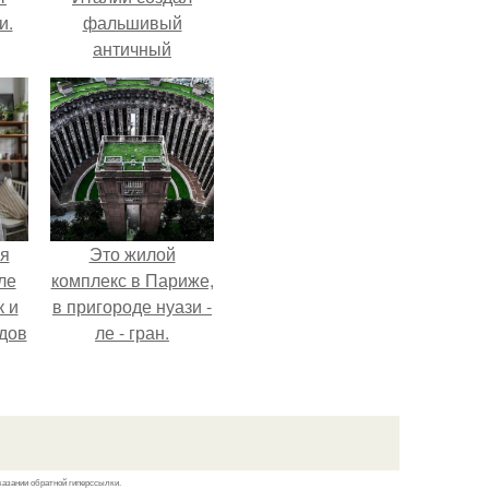
и.
фальшивый
античный
амфитеатр и
долгое время
успешно выдавал
его за настоящее
историческое
наследие.
я
Это жилой
ле
комплекс в Париже,
к и
в пригороде нуази -
дов
ле - гран.
й.
казании обратной гиперссылки.