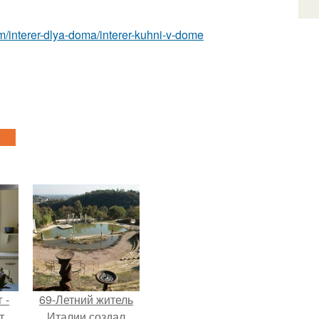
com/interer-dlya-doma/interer-kuhni-v-dome
 -
69-Летний житель
т
Италии создал