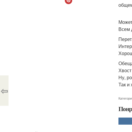
общем
Может
Всем д
Перет
Интер
Хорош
Обеща
Хвост
Ну, ро
Так и
⇦
Категори
Понр