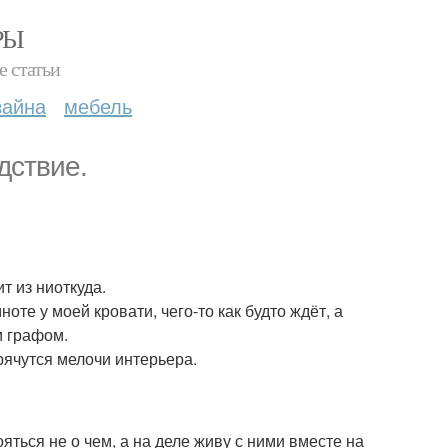
РЫ
е статьи
зайна
мебель
дствие.
т из ниоткуда.
ноте у моей кровати, чего-то как будто ждёт, а
м графом.
ячутся мелочи интерьера.
ояться не о чем, а на деле живу с ними вместе на