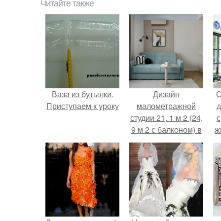
Читайте также
Ваза из бутылки.
Дизайн
С
Приступаем к уроку
малометражной
д
студии 21, 1 м 2 (24,
с
9 м 2 с балконом) в
ж
Краснодаре.
с
с