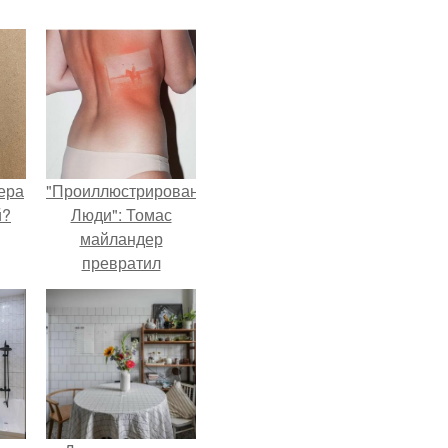
ера
"Проиллюстрированные
й?
Люди": Томас
майландер
превратил
солнечные ожоги в
арт - объект.