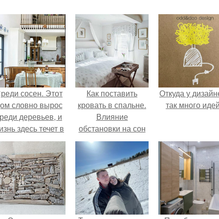
реди сосен. Этот
Как поставить
Откуда у дизайн
ом словно вырос
кровать в спальне.
так много иде
реди деревьев, и
Влияние
изнь здесь течет в
обстановки на сон
обственном ритме
- спокойно, без
пешки и лишнего
шума.