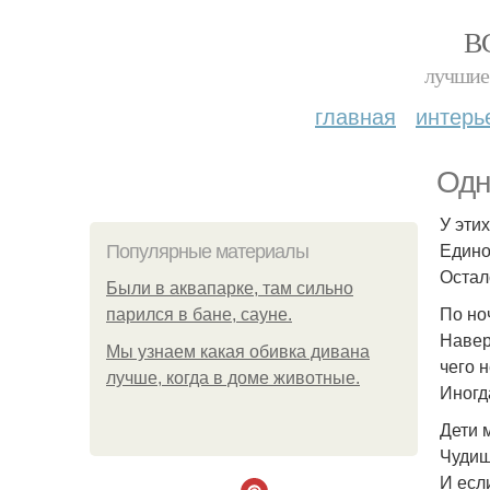
В
лучшие 
главная
интерь
Одн
У этих
Едино
Популярные материалы
Остал
Были в аквапарке, там сильно
По но
парился в бане, сауне.
Наверн
Мы узнаем какая обивка дивана
чего 
лучше, когда в доме животные.
Иногд
Дети м
Чудищ
И если