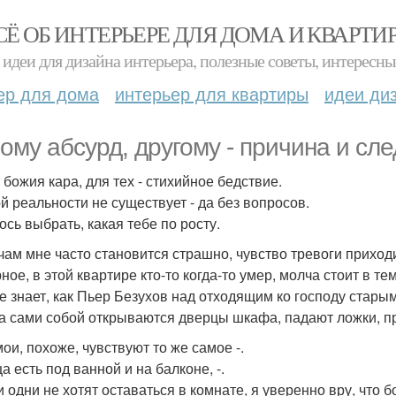
СЁ ОБ ИНТЕРЬЕРЕ ДЛЯ ДОМА И КВАРТИ
идеи для дизайна интерьера, полезные советы, интересны
ер для дома
интерьер для квартиры
идеи ди
ому абсурд, другому - причина и сле
 божия кара, для тех - стихийное бедствие.
й реальности не существует - да без вопросов.
ось выбрать, какая тебе по росту.
чам мне часто становится страшно, чувство тревоги приходи
ое, в этой квартире кто-то когда-то умер, молча стоит в тем
не знает, как Пьер Безухов над отходящим ко господу стары
а сами собой открываются дверцы шкафа, падают ложки, пр
ои, похоже, чувствуют то же самое -.
а есть под ванной и на балконе, -.
 одни не хотят оставаться в комнате, я уверенно вру, что б