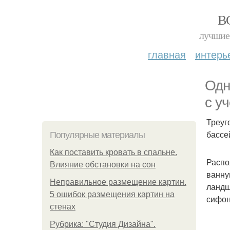
В
лучшие 
главная
интерь
Одн
с у
Треуг
бассе
Популярные материалы
Как поставить кровать в спальне.
Распо
Влияние обстановки на сон
ванну
Неправильное размещение картин.
ландш
5 ошибок размещения картин на
сифон
стенах
Рубрика: "Студия Дизайна".