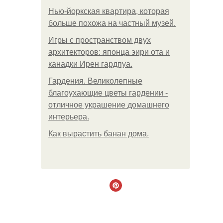
Нью-йоркская квартира, которая
больше похожа на частный музей.
Игры с пространством двух
архитекторов: японца эири ота и
канадки Ирен гардпуа.
Гардения. Великолепные
благоухающие цветы гардении -
отличное украшение домашнего
интерьера.
Как вырастить банан дома.