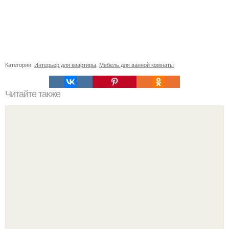
Категории:
Интерьер для квартиры
,
Мебель для ванной комнаты
Читайте также
10 гениальных способов хранения вещей в доме.