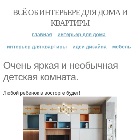
ВСЁ ОБ ИНТЕРЬЕРЕ ДЛЯ ДОМА И
КВАРТИРЫ
главная
интерьер для дома
интерьер для квартиры
идеи дизайна
мебель
Очень яркая и необычная
детская комната.
Любой ребенок в восторге будет!