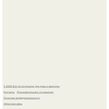
Привет всем дизайнерам интерьеров и не только!
5 ошибок в планировке, из-за которых вы теряете метры.
© 2026 Всё об интерьере для дома и квартиры
Контакты
Пользовательское соглашение
Политика конфидециальности
Обратная связь