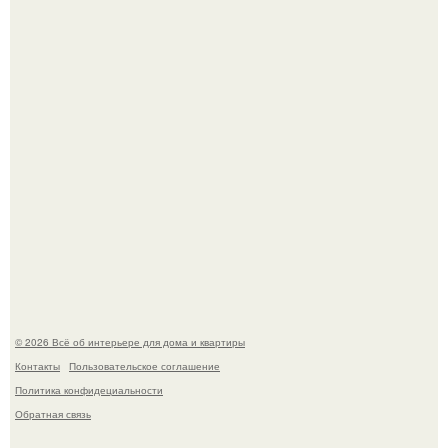
и наткнулись на фотографию белого дворца.
Стало интересно поучаствовать в этом флешмобе -
Artvsartist, хоть он не совсем про рукоделие, а больше
про живопись, рисунок.
© 2026 Всё об интерьере для дома и квартиры
Контакты
Пользовательское соглашение
Политика конфидециальности
Обратная связь