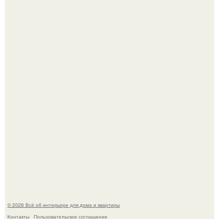
Круг замкнулся: психологиня Вероника Степанова снова
вышла замуж за собственного бывшего мужа.
Дизайн малометражной студии 21, 1 м 2 (24, 9 м 2 с
балконом) в Краснодаре.
© 2026 Всё об интерьере для дома и квартиры
Контакты
Пользовательское соглашение