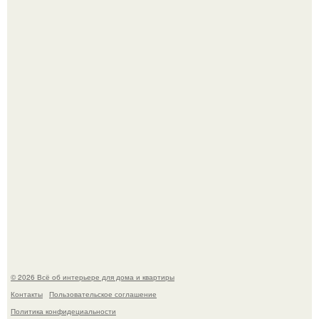
Сокровища из Hoff.
Эко - панно "Песочный Берег":
© 2026 Всё об интерьере для дома и квартиры
Контакты
Пользовательское соглашение
Политика конфидециальности