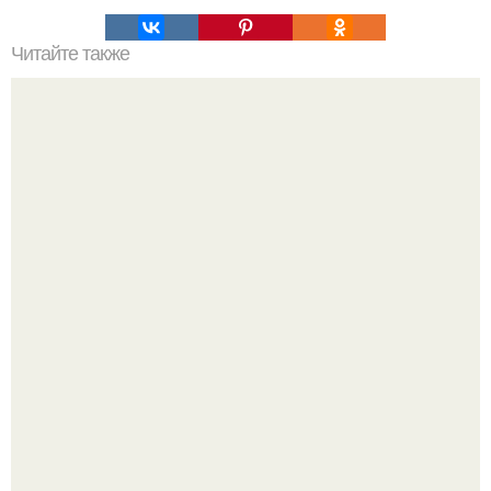
Читайте также
Резьба по дереву в стиле барокко. Резьба по дереву:
стилистические направления и характерные узоры.