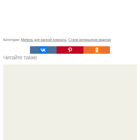
Категории:
Мебель для ванной комнаты
,
Стили интерьеров квартир
Читайте также
Как правильно обрезать герань, чтобы она пышно цвела.