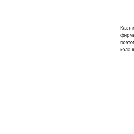
Как н
фирмы
поэто
колон