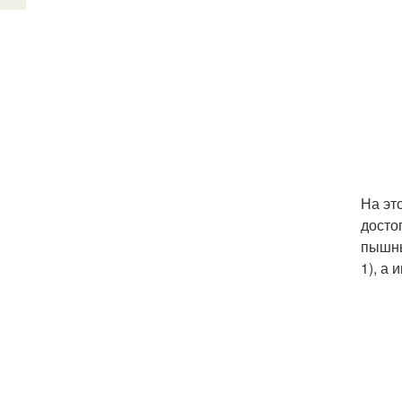
На эт
досто
пышны
1), а 