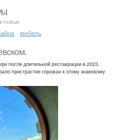
РЫ
е статьи
зайна
мебель
евском.
ери после длительной реставрации в 2023,
азало пристрастие горожан к этому знаковому