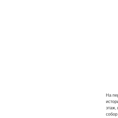
На пе
истор
этаж,
собор