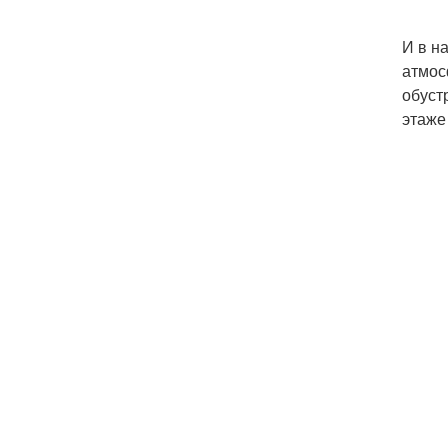
И в н
атмос
обуст
этаже