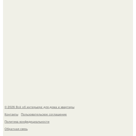
Стильная квартира в светлых приятных тонах.
Преображение в ванной на ул. генерала Григорова, д.
36!
© 2026 Всё об интерьере для дома и квартиры
Контакты
Пользовательское соглашение
Политика конфидециальности
Обратная связь