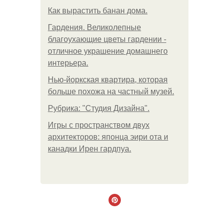
Как вырастить банан дома.
Гардения. Великолепные
благоухающие цветы гардении -
отличное украшение домашнего
интерьера.
Нью-йоркская квартира, которая
больше похожа на частный музей.
Рубрика: "Студия Дизайна".
Игры с пространством двух
архитекторов: японца эири ота и
канадки Ирен гардпуа.