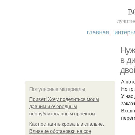
В
лучшие 
главная
интерь
Нуж
в д
дво
А пот
Но то
Популярные материалы
У нас
Привет! Хочу поделиться моим
заказ
давним и очередным
Входн
неопубликованным проектом.
перег
Как поставить кровать в спальне.
Влияние обстановки на сон