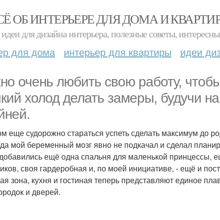
СЁ ОБ ИНТЕРЬЕРЕ ДЛЯ ДОМА И КВАРТИ
идеи для дизайна интерьера, полезные советы, интересны
ер для дома
интерьер для квартиры
идеи ди
но очень любить свою работу, чтобы
икий холод делать замеры, будучи н
йней.
ом еще судорожно стараться успеть сделать максимум до ро
гда мой беременный мозг явно не подкачал и сделал планир
 добавились ещё одна спальня для маленькой принцессы, е
чиков, своя гардеробная и, по моей инициативе, - ещё и пос
ая зона, кухня и гостиная теперь представляют единое пл
ородок и дверей.