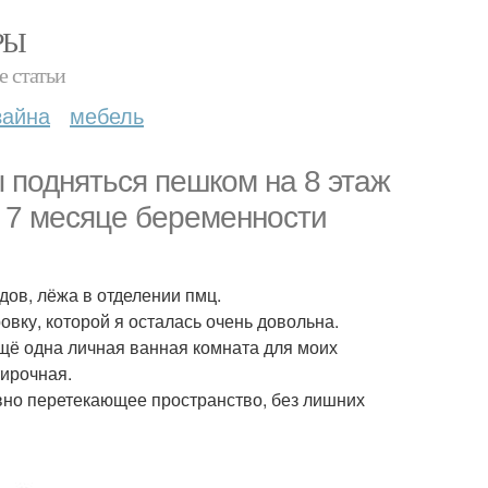
РЫ
е статьи
зайна
мебель
 подняться пешком на 8 этаж
а 7 месяце беременности
дов, лёжа в отделении пмц.
овку, которой я осталась очень довольна.
щё одна личная ванная комната для моих
тирочная.
авно перетекающее пространство, без лишних