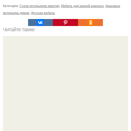
Категории:
Стили интерьеров квартир
,
Мебель для ванной комнаты
,
Красивые
интерьеры домов
,
Детская мебель
Читайте также
Икеа для прихожей ИДЕИ. Мебель для прихожей
«ИКЕА»: ассортимент и функциональные особенности