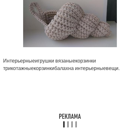
Интерьерныеигрушки вязаныекорзинки
трикотажныекорзинкибалахна интерьерныевещи.