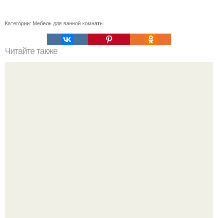
Категории:
Мебель для ванной комнаты
Читайте также
Советские мебельные стенки названия. Вещи века:
советские стенки 80-х.