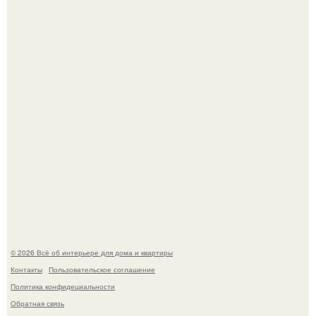
Квартира дипломата. Дизайнер Татьяна Сорокина -
Ильина создала классический интерьер для возрастной
пары в квартире площадью 82, 5 кв.
Моё знакомство с михайловским замком - и я в восторге!
© 2026 Всё об интерьере для дома и квартиры
Контакты
Пользовательское соглашение
Политика конфидециальности
Обратная связь