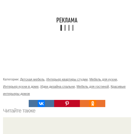
Категории:
Детская мебель
,
Интерьер квартиры студии
,
Мебель для кухни
,
Интерьер кухни в доме
,
Идеи дизайна спальни
,
Мебель для гостиной
,
Красивые
интерьеры домов
Читайте также