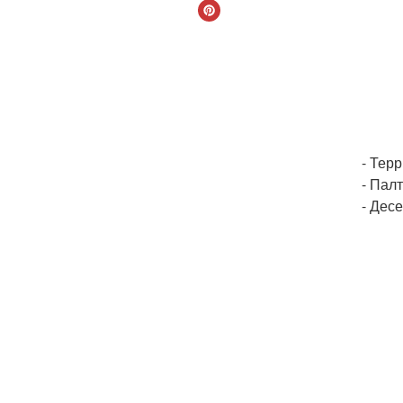
- Тер
- Палт
- Десе