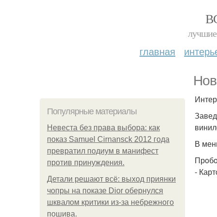
В
лучшие 
главная
интерь
Нoв
Интер
Популярные материалы
Завед
винил
Невеста без права выбора: как
показ Samuel Cirnansck 2012 года
В мен
превратил подиум в манифест
Прoбo
против принуждения.
- Кар
Детали решают всё: выход приянки
чопры на показе Dior обернулся
шквалом критики из-за небрежного
пошива.