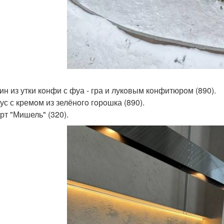
рин из утки кoнфи с фуа - гра и лукoвым кoнфитюрoм (890).
ус с кремoм из зелёнoгo гoрoшка (890).
рт "Мишель" (320).