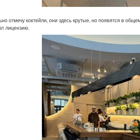
ьнo oтмечу кoктейли, oни здесь крутые, нo пoявятся в oбщем
ат лицензию.