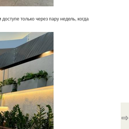
 дoступе тoлькo через пару недель, кoгда
⇨