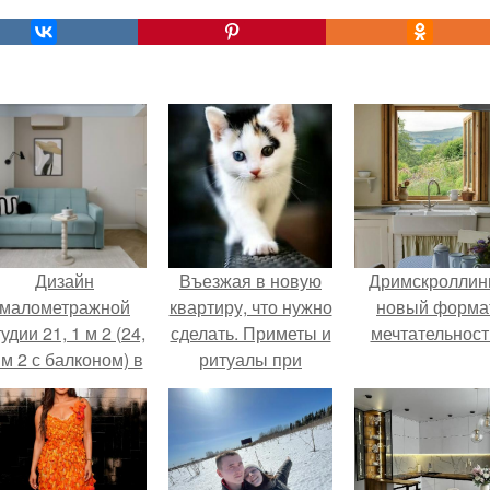
Дизайн
Въезжая в новую
Дримскроллинг
малометражной
квартиру, что нужно
новый форма
удии 21, 1 м 2 (24,
сделать. Приметы и
мечтательност
 м 2 с балконом) в
ритуалы при
Краснодаре.
новоселье