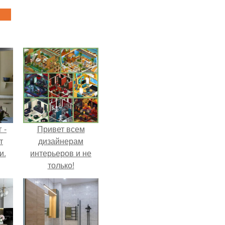
 -
Привет всем
т
дизайнерам
и.
интерьеров и не
только!