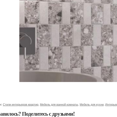
и:
Стили интерьеров квартир
,
Мебель для ванной комнаты
,
Мебель для кухни
,
Интерье
авилось? Поделитесь с друзьями!