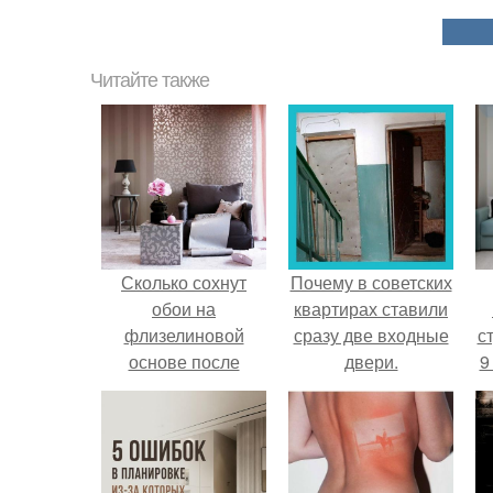
Читайте также
Сколько сохнут
Почему в советских
обои на
квартирах ставили
флизелиновой
сразу две входные
ст
основе после
двери.
9
поклейки. Когда
высохнет клей?