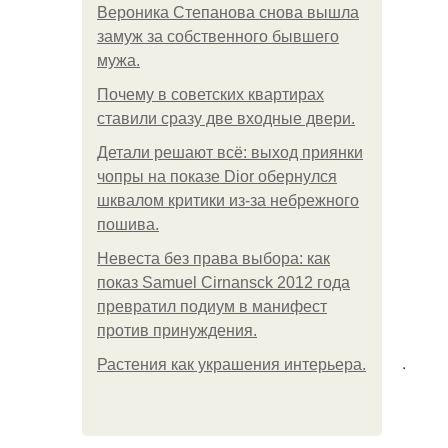
Вероника Степанова снова вышла
замуж за собственного бывшего
мужа.
Почему в советских квартирах
ставили сразу две входные двери.
Детали решают всё: выход приянки
чопры на показе Dior обернулся
шквалом критики из-за небрежного
пошива.
Невеста без права выбора: как
показ Samuel Cirnansck 2012 года
превратил подиум в манифест
против принуждения.
.
Растения как украшения интерьера.