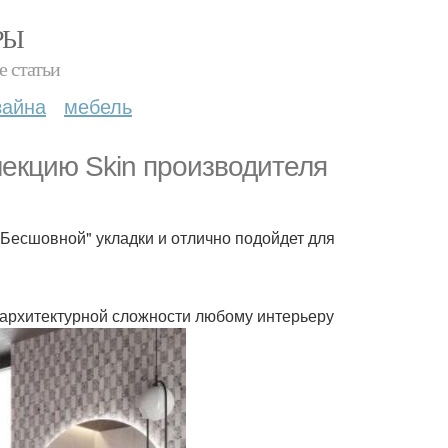
РЫ
е статьи
зайна
мебель
лекцию Skin производителя
Бесшовной" укладки и отлично подойдет для
и архитектурной сложности любому интерьеру