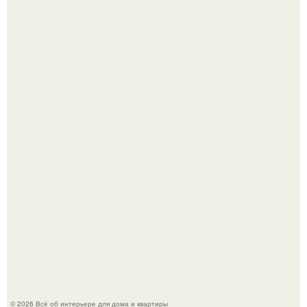
Эко - панно "Песочный Берег":
Преображение в ванной на ул. генерала Григорова, д.
36!
© 2026 Всё об интерьере для дома и квартиры