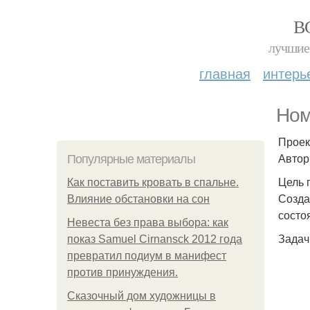
В
лучшие 
главная
интерь
Ном
Проек
Автор
Популярные материалы
Цель 
Как поставить кровать в спальне.
Созда
Влияние обстановки на сон
состо
Невеста без права выбора: как
Задач
показ Samuel Cirnansck 2012 года
превратил подиум в манифест
против принуждения.
Сказочный дом художницы в