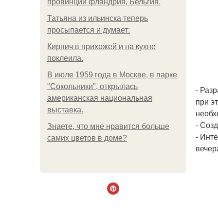
провинции фландрия, Бельгия.
Татьяна из ильинска теперь
просыпается и думает:
Кирпич в прихожей и на кухне
поклеила.
В июле 1959 года в Москве, в парке
"Сокольники", открылась
- Раз
американская национальная
при э
выставка.
необх
- Соз
Знаете, что мне нравится больше
- Инт
самих цветов в доме?
вечер