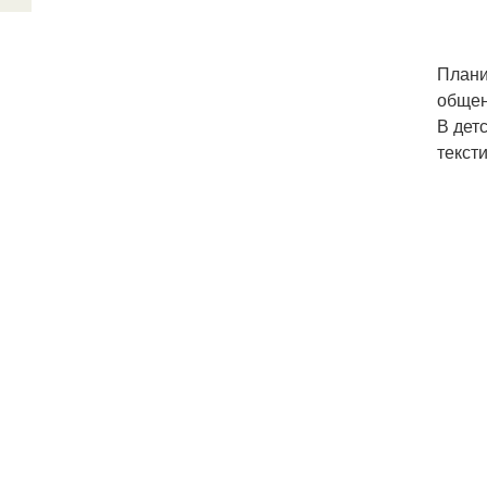
Плани
общен
В дет
тексти