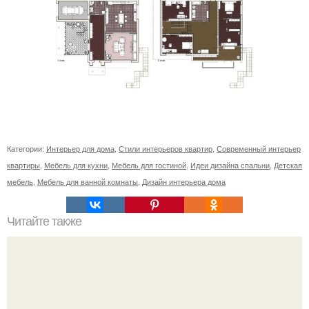
Категории:
Интерьер для дома
,
Стили интерьеров квартир
,
Современный интерьер
квартиры
,
Мебель для кухни
,
Мебель для гостиной
,
Идеи дизайна спальни
,
Детская
мебель
,
Мебель для ванной комнаты
,
Дизайн интерьера дома
Читайте также