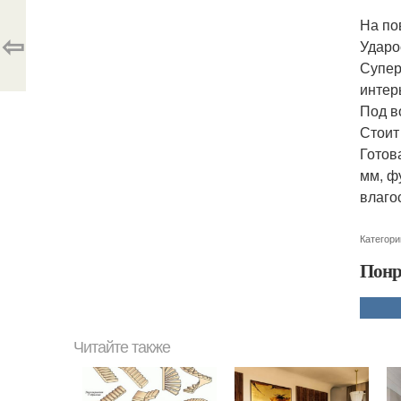
На по
⇦
Ударо
Супер
интер
Под в
Стоит
Готов
мм, ф
влаго
Категори
Понр
Читайте также