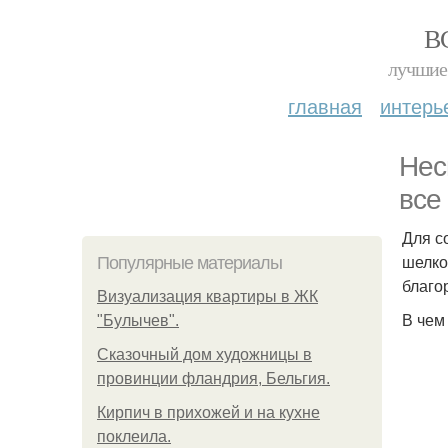
В
лучшие 
главная
интерь
Нес
все
Для с
шелко
Популярные материалы
благо
Визуализация квартиры в ЖК
В чем
"Булычев".
Сказочный дом художницы в
провинции фландрия, Бельгия.
Кирпич в прихожей и на кухне
поклеила.