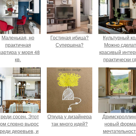
Маленькая, но
Гостиная ибица?
Культурный ко
практичная
Суперцена?
Можно сделат
вартира у моря 48
красивый интер
кв.
практически г
угодно.
реди сосен. Этот
Откуда у дизайнера
Дримскроллинг
ом словно вырос
так много идей?
новый форма
реди деревьев, и
мечтательност