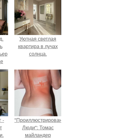
д.
Уютная светлая
ь
квартира в лучах
ьер
солнца.
де
 -
"Проиллюстрированные
т
Люди": Томас
и.
майландер