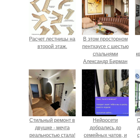
Расчет лестницы на
В этом просторном
второй этаж.
пентхаусе с шестью
спальнями
к
Александр Бирман
живет со своей
семьей.
Стильный ремонт в
Нейросети
С
двушке - мечта
добрались до
д
реальностью стала!
семейных чатов, и
с