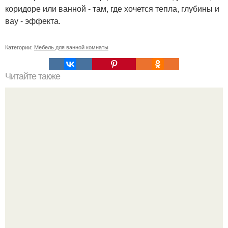
коридоре или ванной - там, где хочется тепла, глубины и
вау - эффекта.
Категории:
Мебель для ванной комнаты
Читайте также
Игровая зона для детей дома. 50 идей, как обустроить в
комнате детский уголок