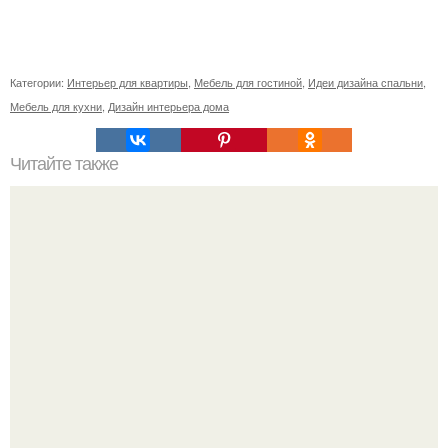
Категории:
Интерьер для квартиры
,
Мебель для гостиной
,
Идеи дизайна спальни
,
Мебель для кухни
,
Дизайн интерьера дома
Читайте также
Шкафы в интерьере в прихожей. Шкафы в прихожую:
идеи дизайна