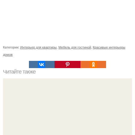
Категории:
Интерьер для квартиры
,
Мебель для гостиной
,
Красивые интерьеры
домов
Читайте также
Фикус? Фикус издавна хранителем домашнего уюта и
стабильности семейной жизни считался.