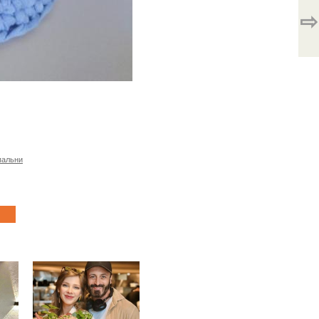
⇨
пальни