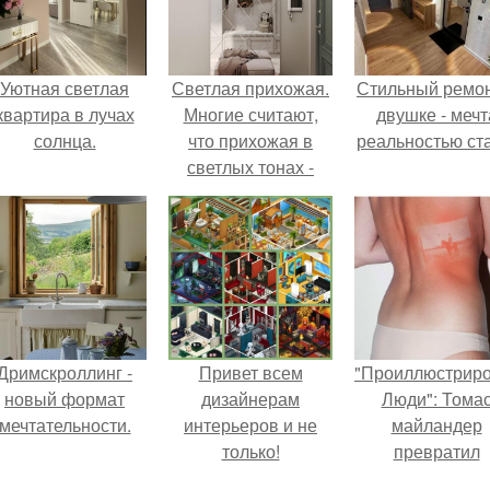
Уютная светлая
Светлая прихожая.
Стильный ремон
квартира в лучах
Многие считают,
двушке - мечт
солнца.
что прихожая в
реальностью ста
светлых тонах -
решение не
практичное.
Дримскроллинг -
Привет всем
"Проиллюстрир
новый формат
дизайнерам
Люди": Тома
мечтательности.
интерьеров и не
майландер
только!
превратил
солнечные ожог