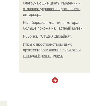
благоухающие цветы гардении -
отличное украшение домашнего
интерьера.
Нью-йоркская квартира, которая
больше похожа на частный музей.
Рубрика: "Студия Дизайна".
Игры с пространством двух
архитекторов: японца эири ота и
канадки Ирен гардпуа.