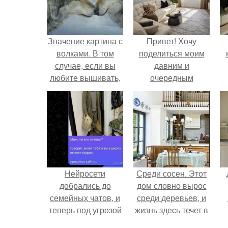
Значение картина с
Привет! Хочу
волками. В том
поделиться моим
случае, если вы
давним и
любите вышивать,
очередным
то наверняка
неопубликованным
задумывались о
проектом.
том, что означает та
или иная вышитая
вами картина.
Нейросети
Среди сосен. Этот
добрались до
дом словно вырос
семейных чатов, и
среди деревьев, и
теперь под угрозой
жизнь здесь течет в
мамины нервы.
собственном ритме