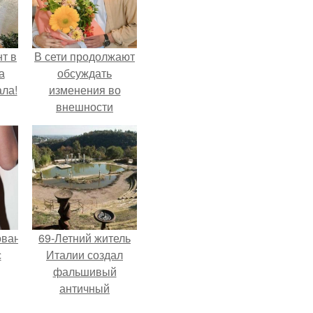
т в
В сети продолжают
а
обсуждать
ла!
изменения во
внешности
актрисы.
ованные
69-Летний житель
с
Италии создал
фальшивый
античный
и в
амфитеатр и