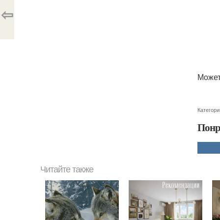
⇦
Может
Категори
Понр
Читайте также