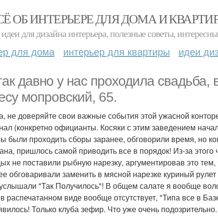
СЁ ОБ ИНТЕРЬЕРЕ ДЛЯ ДОМА И КВАРТИ
идеи для дизайна интерьера, полезные советы, интересны
ер для дома
интерьер для квартиры
идеи ди
так давно у нас проходила свадьба, 
есу мопровский, 65.
а, не доверяйте свои важные события этой ужасной конторе
нал (конкретно официанты. Косяки с этим заведением начали
ы были проходить сборы заранее, обговорили время, но ког
ана, пришлось самой приводить все в порядок! Из-за этого 
ых не поставили рыбную нарезку, аргументировав это тем, 
ее обговаривали заменить в мясной нарезке куриный рулет н
 услышали "Так Получилось"! В общем салате я вообще волос
в распечатанном виде вообще отсутствует, "Типа все в Базе 
явилось! Только клуба зефир. Что уже очень подозрительно. 