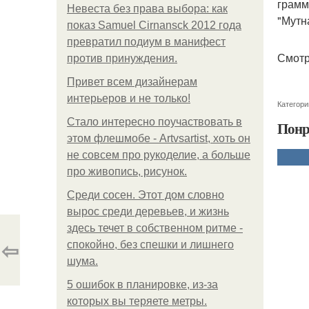
грамм
Невеста без права выбора: как
"Мутн
показ Samuel Cirnansck 2012 года
превратил подиум в манифест
Смотр
против принуждения.
Привет всем дизайнерам
интерьеров и не только!
Категори
Стало интересно поучаствовать в
Понр
этом флешмобе - Artvsartist, хоть он
не совсем про рукоделие, а больше
про живопись, рисунок.
Среди сосен. Этот дом словно
вырос среди деревьев, и жизнь
здесь течет в собственном ритме -
⇦
спокойно, без спешки и лишнего
шума.
5 ошибок в планировке, из-за
которых вы теряете метры.