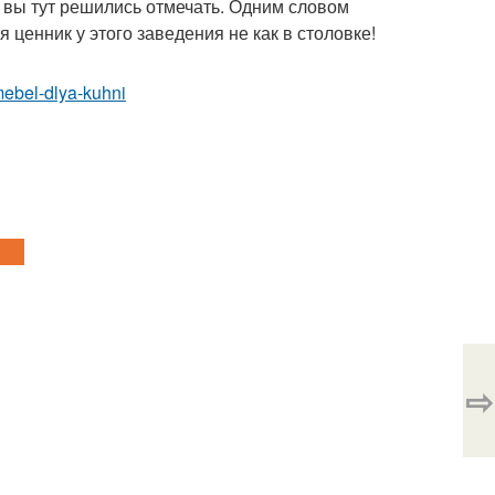
м вы тут решились отмечать. Одним словом
 ценник у этого заведения не как в столовке!
/mebel-dlya-kuhni
⇨