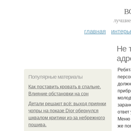
В
лучшие 
главная
интерь
Не 
адр
Ребят
персо
Популярные материалы
должн
Как поставить кровать в спальне.
прибр
Влияние обстановки на сон
молод
Детали решают всё: выход приянки
заран
чопры на показе Dior обернулся
ответ
шквалом критики из-за небрежного
Меню 
пошива.
же по