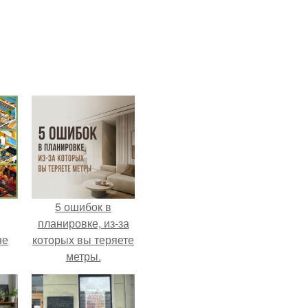
5 ошибок в
планировке, из-за
не
которых вы теряете
метры.