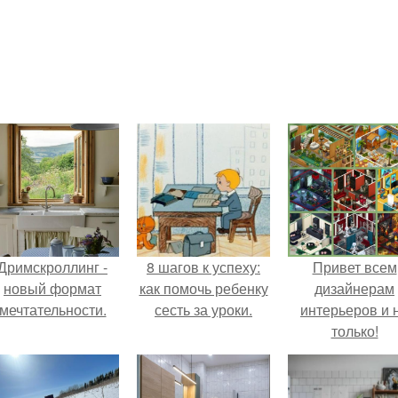
Дримскроллинг -
8 шагов к успеху:
Привет всем
новый формат
как помочь ребенку
дизайнерам
мечтательности.
сесть за уроки.
интерьеров и 
только!