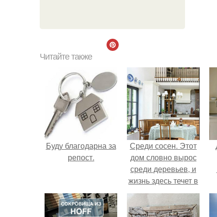
Читайте также
Буду благодарна за
Среди сосен. Этот
репост.
дом словно вырос
среди деревьев, и
жизнь здесь течет в
собственном ритме
- спокойно, без
спешки и лишнего