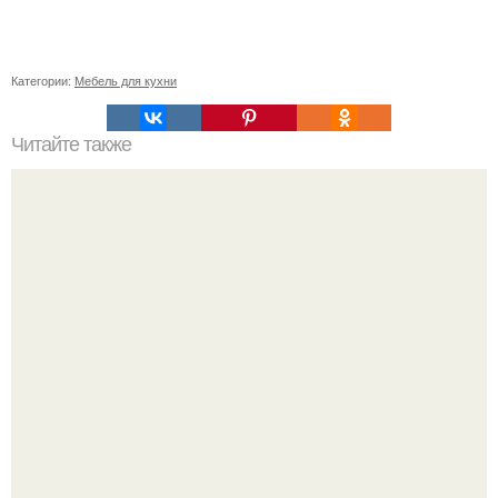
Категории:
Мебель для кухни
Читайте также
11 рецептов сахарной глазури, чтобы подойти творчески
к украшению печенюшек.