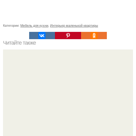
Категории:
Мебель для кухни
,
Интерьер маленькой квартиры
Читайте также
Значение картина с волками. В том случае, если вы
любите вышивать, то наверняка задумывались о том,
что означает та или иная вышитая вами картина.