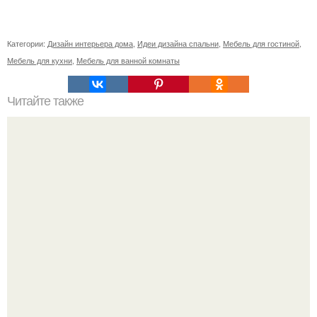
Категории:
Дизайн интерьера дома
,
Идеи дизайна спальни
,
Мебель для гостиной
,
Мебель для кухни
,
Мебель для ванной комнаты
Читайте также
Резьба по дереву в стиле барокко. Резьба по дереву:
стилистические направления и характерные узоры.