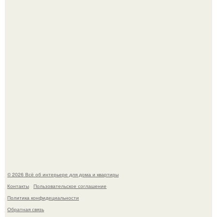
Три года назад мы купили борщевичное поле и
придумали мечту!
Стильная квартира в светлых приятных тонах.
© 2026 Всё об интерьере для дома и квартиры
Контакты
Пользовательское соглашение
Политика конфидециальности
Обратная связь