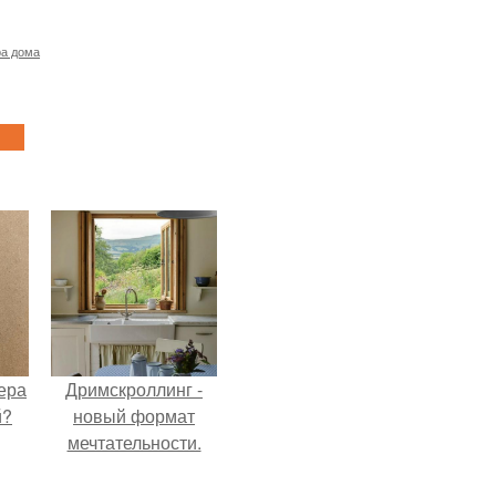
ра дома
ера
Дримскроллинг -
й?
новый формат
мечтательности.