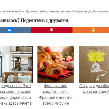
и:
Кухонная мебель
,
Дешевая мебель
,
Интерьер маленькой квартиры
,
Дизайн интерье
авилось? Поделитесь с друзьями!
реди сосен. Этот
Французские
Откуда у дизайн
ом словно вырос
кондитерские.
так много иде
реди деревьев, и
Франция известна
изнь здесь течет в
всему миру не
обственном ритме
только своими