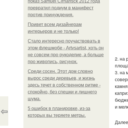
показ Samuel Cirnansck 2012 года
превратил подиум в манифест
против принуждения.
Привет всем дизайнерам
интерьеров и не только!
Стало интересно поучаствовать в
этом флешмобе - Artvsartist, хоть он
не совсем про рукоделие, а больше
2. на
про живопись, рисунок.
площа
Среди сосен. Этот дом словно
3. на
вырос среди деревьев, и жизнь
совер
здесь течет в собственном ритме -
камня
спокойно, без спешки и лишнего
капри
шума.
бюдже
и мел
⇦
5 ошибок в планировке, из-за
которых вы теряете метры.
Далее