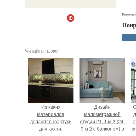
Категори
Понр
Читайте также
Из каких
Дизайн
С
материалов
малометражной
д
делаются фартуки
студии 21, 1 м 2 (24,
с
для кухни.
9 м 2 с балконом) в
ж
Краснодаре.
с