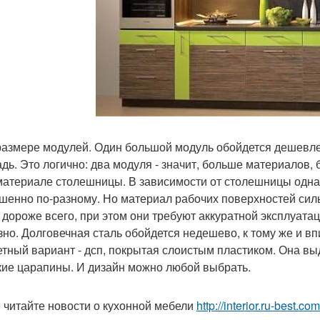
 размере модулей. Один большой модуль обойдется дешевле
дь. Это логично: два модуля - значит, больше материалов,
 материале столешницы. В зависимости от столешницы одна 
шенно по-разному. Но материал рабочих поверхностей силь
 дороже всего, при этом они требуют аккуратной эксплуата
зно. Долговечная сталь обойдется недешево, к тому же и в
тный вариант - дсп, покрытая слоистым пластиком. Она в
кие царапины. И дизайн можно любой выбрать.
 читайте новости о кухонной мебели
http://interior.ru-best.