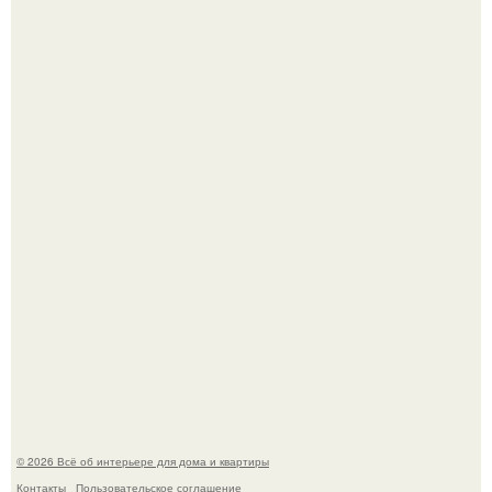
69-Летний житель Италии создал фальшивый античный
амфитеатр и долгое время успешно выдавал его за
настоящее историческое наследие.
Невеста без права выбора: как показ Samuel Cirnansck
2012 года превратил подиум в манифест против
принуждения.
© 2026 Всё об интерьере для дома и квартиры
Контакты
Пользовательское соглашение