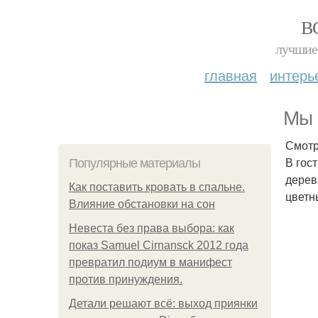
В
лучшие 
главная
интерь
Мы 
Смотр
В гос
Популярные материалы
дерев
Как поставить кровать в спальне.
цветн
Влияние обстановки на сон
Невеста без права выбора: как
показ Samuel Cirnansck 2012 года
превратил подиум в манифест
против принуждения.
Детали решают всё: выход приянки