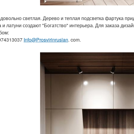
 довольно светлая. Дерево и теплая подсветка фартука пр
а и латуни создают "Богатство" интерьера. Для заказа диза
бом:
974313037
Info@Prosvirinruslan
. com.