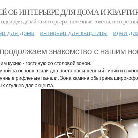
СЁ ОБ ИНТЕРЬЕРЕ ДЛЯ ДОМА И КВАРТИ
идеи для дизайна интерьера, полезные советы, интересны
ер для дома
интерьер для квартиры
идеи ди
продолжаем знакомство с нашим но
им кухню - гостиную со столовой зоной.
тиной за основу взяли два цвета насыщенный синий и глубок
янные рифленые панели. Зона камина обыграна широкофо
ых стульев для акцента.