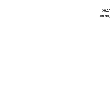
Предл
нагля