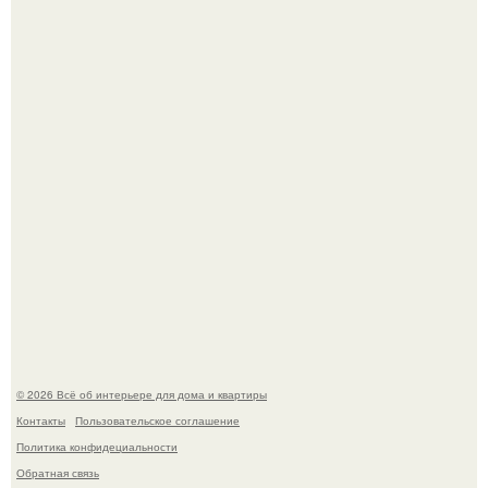
Опишите интерьер кухни в 2-3 словах.
Стало интересно поучаствовать в этом флешмобе -
Artvsartist, хоть он не совсем про рукоделие, а больше
про живопись, рисунок.
© 2026 Всё об интерьере для дома и квартиры
Контакты
Пользовательское соглашение
Политика конфидециальности
Обратная связь