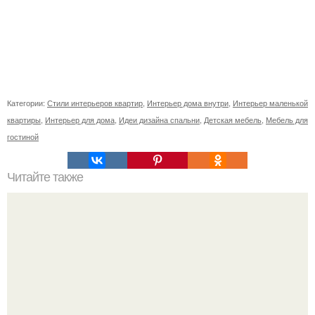
Категории:
Стили интерьеров квартир
,
Интерьер дома внутри
,
Интерьер маленькой
квартиры
,
Интерьер для дома
,
Идеи дизайна спальни
,
Детская мебель
,
Мебель для
гостиной
Читайте также
Резьба по дереву в стиле барокко. Резьба по дереву: