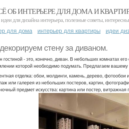
СЁ ОБ ИНТЕРЬЕРЕ ДЛЯ ДОМА И КВАРТИ
идеи для дизайна интерьера, полезные советы, интересны
ер для дома
интерьер для квартиры
идеи ди
декорируем стену за диваном.
н гостиной - это, конечно, диван. В небольших комнатах его
лении которой необходимо подумать. Предлагаем вашему 
центная отделка: обои, молдинги, камень, дерево, фотообои и
ллаж или галерея из небольших постеров, картин, фотографи
иночный предмет искусства: картина или постер, витражная 