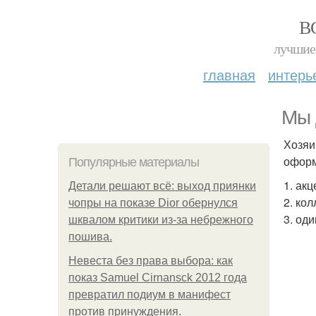
В
лучшие 
главная
интерь
Мы 
Хозяи
оформ
Популярные материалы
1. ак
Детали решают всё: выход приянки
2. ко
чопры на показе Dior обернулся
3. од
шквалом критики из-за небрежного
пошива.
Невеста без права выбора: как
показ Samuel Cirnansck 2012 года
превратил подиум в манифест
против принуждения.