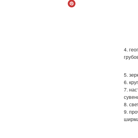
4. ге
грубо
5. зе
6. кр
7. на
сувен
8. св
9. пр
ширма