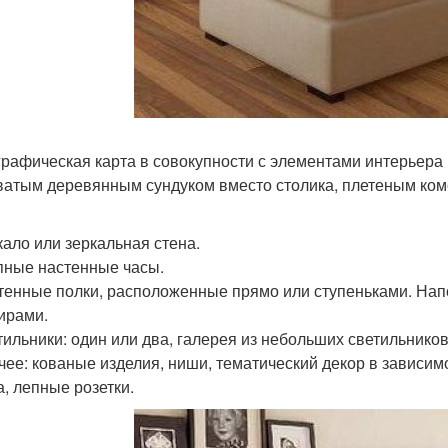
ографическая карта в совокупности с элементами интерьера
ватым деревянным сундуком вместо столика, плетеным ком
ркало или зеркальная стена.
упные настенные часы.
стенные полки, расположенные прямо или ступеньками. На
ирами.
етильники: один или два, галерея из небольших светильнико
очее: кованые изделия, ниши, тематический декор в зависим
, лепные розетки.