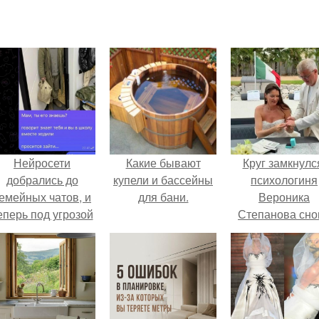
Нейросети
Какие бывают
Круг замкнулс
добрались до
купели и бассейны
психологиня
емейных чатов, и
для бани.
Вероника
еперь под угрозой
Степанова сно
мамины нервы.
вышла замуж 
собственног
бывшего мужа