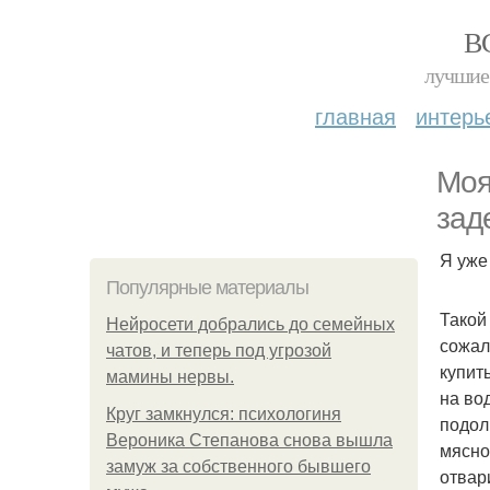
В
лучшие 
главная
интерь
Моя
зад
Я уже
Популярные материалы
Такой 
Нейросети добрались до семейных
сожал
чатов, и теперь под угрозой
купит
мамины нервы.
на во
Круг замкнулся: психологиня
подол
Вероника Степанова снова вышла
мясно
замуж за собственного бывшего
отвар