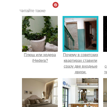
Читайте также
Плющ или хедера
Почему в советских
(Hedera?
квартирах ставили
сразу две входные
с
двери.
т