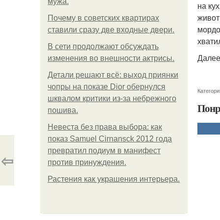
мужа.
на ку
живот
Почему в советских квартирах
мордо
ставили сразу две входные двери.
хвати
В сети продолжают обсуждать
Далее
изменения во внешности актрисы.
Детали решают всё: выход приянки
чопры на показе Dior обернулся
Категори
шквалом критики из-за небрежного
Понр
пошива.
Невеста без права выбора: как
показ Samuel Cirnansck 2012 года
превратил подиум в манифест
⇦
против принуждения.
Растения как украшения интерьера.