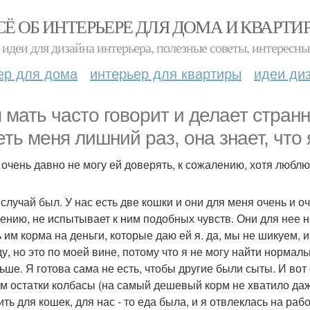
СЁ ОБ ИНТЕРЬЕРЕ ДЛЯ ДОМА И КВАРТИ
идеи для дизайна интерьера, полезные советы, интересны
ер для дома
интерьер для квартиры
идеи ди
 мать часто говорит и делает стран
еть меня лишний раз, она знает, что
 очень давно не могу ей доверять, к сожалению, хотя люблю
случай был. У нас есть две кошки и они для меня очень и оче
ению, не испытывает к ним подобных чувств. Они для нее н
ь им корма на деньги, которые даю ей я. да, мы не шикуем, 
ду, но это по моей вине, потому что я не могу найти нормал
ьше. Я готова сама не есть, чтобы другие были сыты. И вот
м остатки колбасы (на самый дешевый корм не хватило даж
ить для кошек, для нас - то еда была, и я отвлеклась на ра