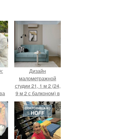
я:
Дизайн
малометражной
студии 21, 1 м 2 (24,
ва
9 м 2 с балконом) в
за
Краснодаре.
о
.