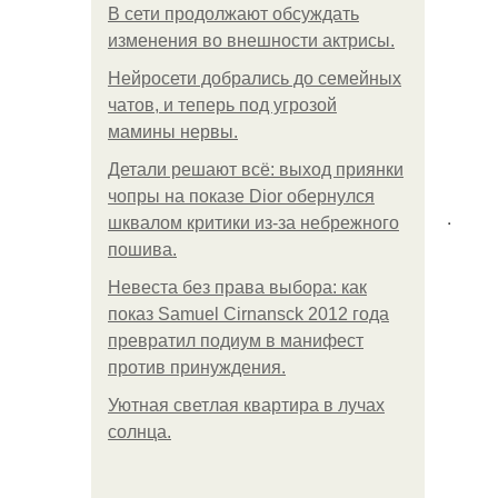
В сети продолжают обсуждать
изменения во внешности актрисы.
Нейросети добрались до семейных
чатов, и теперь под угрозой
мамины нервы.
Детали решают всё: выход приянки
чопры на показе Dior обернулся
.
шквалом критики из-за небрежного
пошива.
Невеста без права выбора: как
показ Samuel Cirnansck 2012 года
превратил подиум в манифест
против принуждения.
Уютная светлая квартира в лучах
солнца.